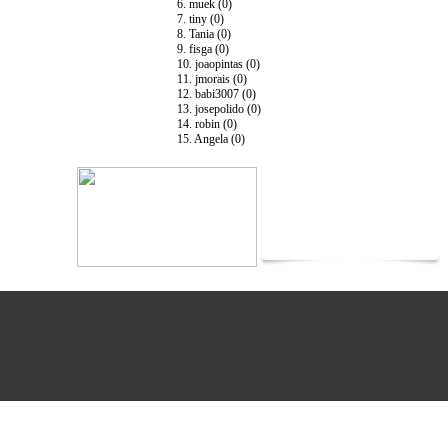
6. muek (0)
7. tiny (0)
8. Tania (0)
9. fisga (0)
10. joaopintas (0)
11. jmorais (0)
12. babi3007 (0)
13. josepolido (0)
14. robin (0)
15. Angela (0)