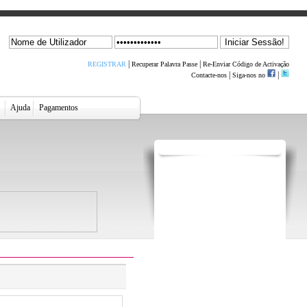
|
|
REGISTRAR
Recuperar Palavra Passe
Re-Enviar Código de Activação
|
|
Contacte-nos
Siga-nos no
r
Ajuda
Pagamentos