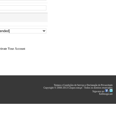
tivate Your Account
Termos e Condições de Serviço
e
Declaração de Privacidade
Copyright © 2008-2013 Clique.com.pt - Todos os direitos reservados
Siga-nos no
|
XeDesign.net