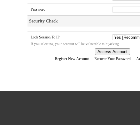
Password
Security Check
Lock Session To IP
If you select no, your account will be vulnerable to hijacking.
Access Account
Register New Account
Recover Your Password
Ac