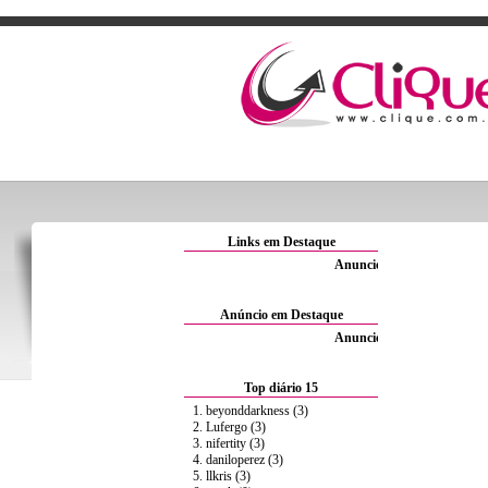
Links em Destaque
Anuncie Aqui por 1.5€/Mês
Anúncio em Destaque
Anuncie Aqui por 1.5€/Mês
Top diário 15
1. beyonddarkness (3)
2. Lufergo (3)
3. nifertity (3)
4. daniloperez (3)
5. llkris (3)