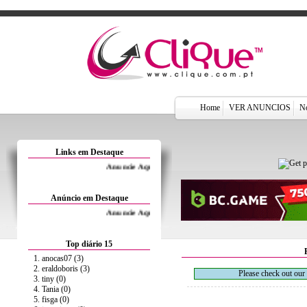
Home
VER ANUNCIOS
No
Links em Destaque
Anuncie Aqui por 1.5€/Mês
Anúncio em Destaque
Anuncie Aqui por 1.5€/Mês
Top diário 15
1. anocas07 (3)
2. eraldoboris (3)
Please check out our
3. tiny (0)
4. Tania (0)
5. fisga (0)