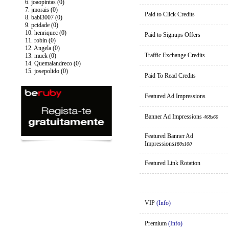
6. joaopintas (0)
7. jmorais (0)
Paid to Click Credits
8. babi3007 (0)
9. pcidade (0)
10. henriquec (0)
Paid to Signups Offers
11. robin (0)
12. Angela (0)
Traffic Exchange Credits
13. muek (0)
14. Quemalandreco (0)
15. josepolido (0)
Paid To Read Credits
Featured Ad Impressions
Banner Ad Impressions
468x60
Featured Banner Ad
Impressions
180x100
Featured Link Rotation
VIP
(Info)
Premium
(Info)