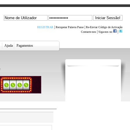
|
|
REGISTRAR
Recuperar Palavra Passe
Re-Enviar Código de Activação
|
|
Contacte-nos
Siga-nos no
r
Ajuda
Pagamentos