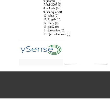
6. jmorais (0)
7. babi3007 (0)
8. pcidade (0)
9. henriquec (0)
10. robin (0)
11. Angela (0)
12. muek (0)
13. pid02 (0)
14. josepolido (0)
15. Quemalandreco (0)