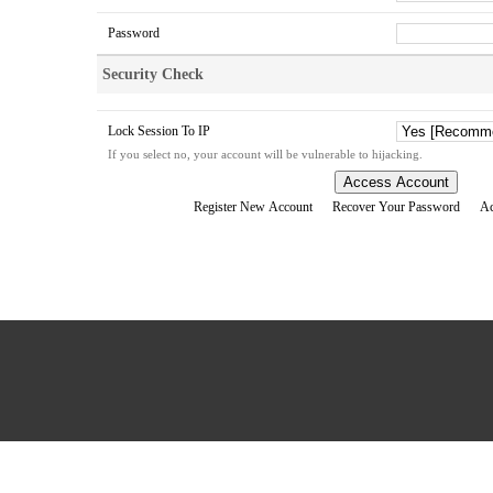
Password
Security Check
Lock Session To IP
If you select no, your account will be vulnerable to hijacking.
Access Account
Register New Account
Recover Your Password
Ac