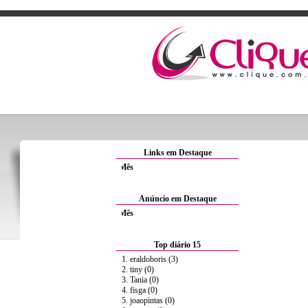
Links em Destaque
Anuncie Aqui por 1.5€/Mês
Anúncio em Destaque
Anuncie Aqui por 1.5€/Mês
Top diário 15
1. eraldoboris (3)
2. tiny (0)
3. Tania (0)
4. fisga (0)
5. joaopintas (0)