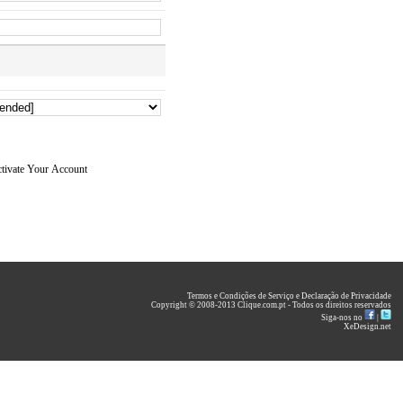
tivate Your Account
Termos e Condições de Serviço
e
Declaração de Privacidade
Copyright © 2008-2013 Clique.com.pt - Todos os direitos reservados
Siga-nos no
|
XeDesign.net